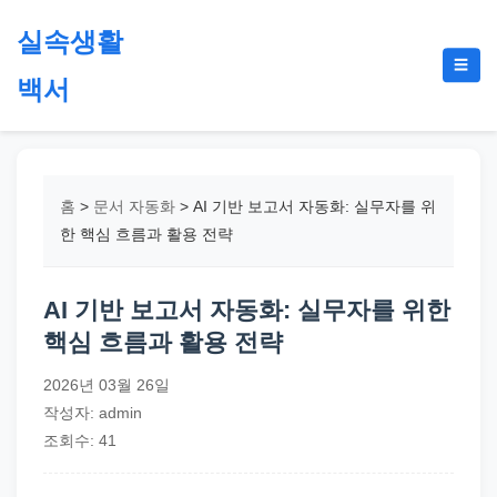
본
실속생활
문
메
☰
으
백서
뉴
토
로
글
절
건
약,
너
재
뛰
홈
>
문서 자동화
>
AI 기반 보고서 자동화: 실무자를 위
테
기
한 핵심 흐름과 활용 전략
크,
지
AI 기반 보고서 자동화: 실무자를 위한
원
핵심 흐름과 활용 전략
금,
정
2026년 03월 26일
부
작성자: admin
정
조회수: 41
책,