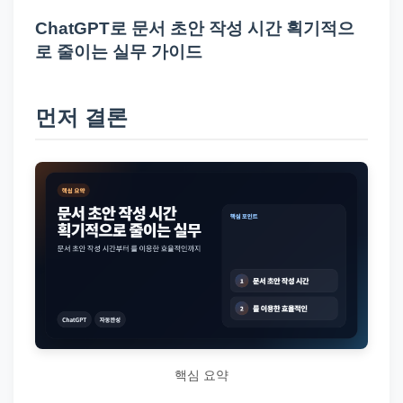
드
ChatGPT로 문서 초안 작성 시간 획기적으
기
로 줄이는 실무 가이드
준
으
로
먼저 결론
빠
르
게
정
리
합
니
다.
핵심 요약