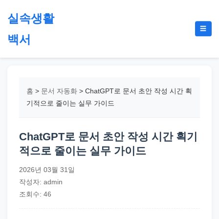
본
실속생활
문
메
☰
으
백서
뉴
토
로
글
절
건
약,
너
재
뛰
홈
>
문서 자동화
>
ChatGPT로 문서 초안 작성 시간 획
테
기
기적으로 줄이는 실무 가이드
크,
지
ChatGPT로 문서 초안 작성 시간 획기
원
적으로 줄이는 실무 가이드
금,
정
2026년 03월 31일
부
작성자: admin
정
조회수: 46
책,