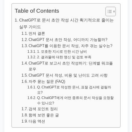
직
장
Table of Contents
문
ChatGPT로 문서 초안 작성 시간 획기적으로 줄이는
서
실무 가이드
와
먼저 결론
ChatGPT 문서 초안 작성, 어디까지 가능할까?
민
ChatGPT를 이용한 문서 작성, 자주 겪는 실수는?
원
1. 모호한 지시로 인한 시간 낭비
2. 결과물에 대한 맹신 및 검토 부족
정
ChatGPT로 보고서 초안 작성하기: 단계별 워크플
보
로우
를
ChatGPT 문서 작성, 비용 및 난이도 고려 사항
자주 묻는 질문 (FAQ)
실
Q. ChatGPT로 작성한 문서, 표절 검사에 걸릴까
제
요?
Q. ChatGPT에게 어떤 종류의 문서 작성을 요청할
검
수 있나요?
색
검색 포인트 정리
함께 보면 좋은 글
키
다음 액션
워