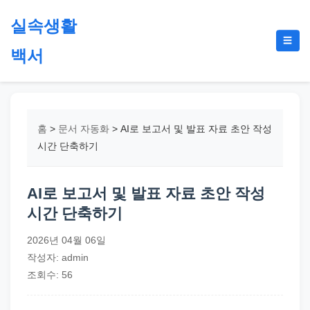
본
실속생활
문
메
☰
으
백서
뉴
토
로
글
절
건
약,
너
재
뛰
홈
>
문서 자동화
>
AI로 보고서 및 발표 자료 초안 작성
테
기
시간 단축하기
크,
지
AI로 보고서 및 발표 자료 초안 작성
원
시간 단축하기
금,
정
2026년 04월 06일
부
작성자: admin
정
조회수: 56
책,