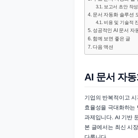
문
보고서 초안 작성 
서
문서 자동화 솔루션 
와
비용 및 기술적 
성공적인 AI 문서 자
민
함께 보면 좋은 글
원
다음 액션
정
보
를
실
AI 문서 자
제
검
기업의 반복적이고 시간
색
효율성을 극대화하는 
키
과제입니다. AI 기반
워
드
본 글에서는 최신 시장
기
다룹니다.