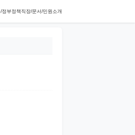
/정부정책
직장/문서/민원
소개