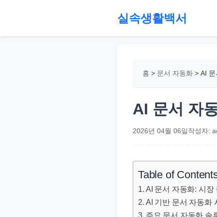
본
실속생활백서
문
으
절
로
약,
건
재
홈
>
문서 자동화
>
AI 
너
테
뛰
크,
기
지
AI 문서 자
원
금,
2026년 04월 06일
작성자: a
정
부
정
Table of Content
책,
AI 문서 자동화: 시장
직
AI 기반 문서 자동화
장
주요 문서 자동화 솔