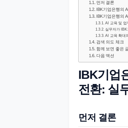
먼저 결론
문
IBK기업은행의 A
서
IBK기업은행의 A
와
AI 교육 및 
민
실무자가 IB
AI 교육 확대
원
검색 의도 체크
정
함께 보면 좋은 
보
다음 액션
를
실
IBK기업
제
검
전환: 실
색
키
워
먼저 결론
드
기