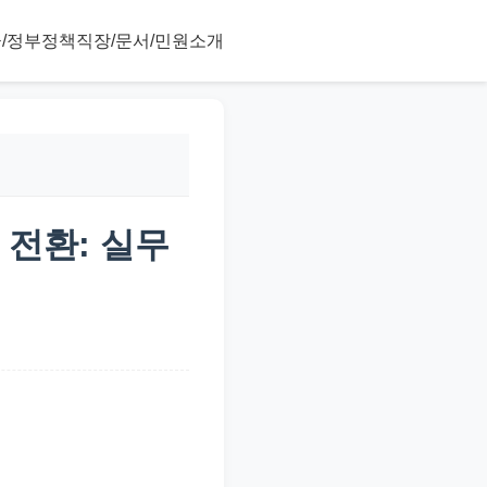
/정부정책
직장/문서/민원
소개
 전환: 실무