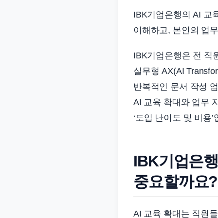
준
IBK기업은행의 AI 
으
이해하고, 본인의 업무
로
빠
IBK기업은행은 전 직
르
실무형 AX(AI Tran
게
반복적인 문서 작성 업
정
AI 교육 확대와 업무 
리
합
‘도입 난이도 및 비용’
니
다.
IBK기업은행
중요할까요?
AI 교육 확대는 직원