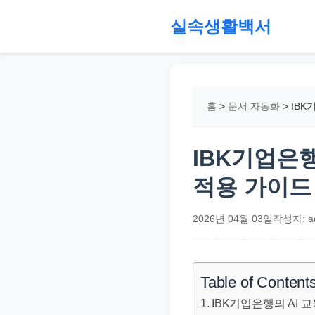
본
실속생활백서
문
으
절
로
약,
건
재
홈
>
문서 자동화
>
IBK
너
테
뛰
크,
기
지
IBK기업은행
원
적용 가이드
금,
정
2026년 04월 03일
작성자: a
부
정
책,
Table of Content
직
IBK기업은행의 AI 
장