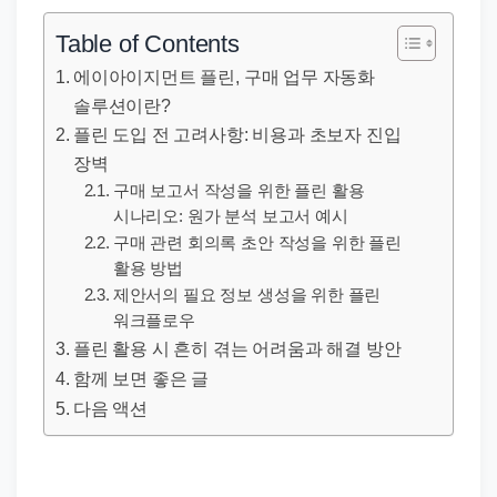
직
장
Table of Contents
문
에이아이지먼트 플린, 구매 업무 자동화
서
솔루션이란?
와
플린 도입 전 고려사항: 비용과 초보자 진입
민
장벽
원
구매 보고서 작성을 위한 플린 활용
시나리오: 원가 분석 보고서 예시
정
구매 관련 회의록 초안 작성을 위한 플린
보
활용 방법
를
제안서의 필요 정보 생성을 위한 플린
실
워크플로우
제
플린 활용 시 흔히 겪는 어려움과 해결 방안
검
함께 보면 좋은 글
색
다음 액션
키
워