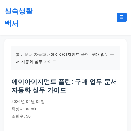
본
실속생활
문
메
☰
으
백서
뉴
토
로
글
절
건
약,
너
재
뛰
홈
>
문서 자동화
>
에이아이지먼트 플린: 구매 업무 문
테
기
서 자동화 실무 가이드
크,
지
에이아이지먼트 플린: 구매 업무 문서
원
자동화 실무 가이드
금,
정
2026년 04월 08일
부
작성자: admin
정
조회수: 50
책,