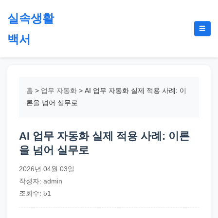
본
실속생활
문
메
☰
으
백서
뉴
토
로
글
절
건
약,
너
재
뛰
홈
>
업무 자동화
>
AI 업무 자동화 실제 적용 사례: 이
테
기
론을 넘어 실무로
크,
지
AI 업무 자동화 실제 적용 사례: 이론
원
을 넘어 실무로
금,
정
2026년 04월 03일
부
작성자: admin
정
조회수: 51
책,