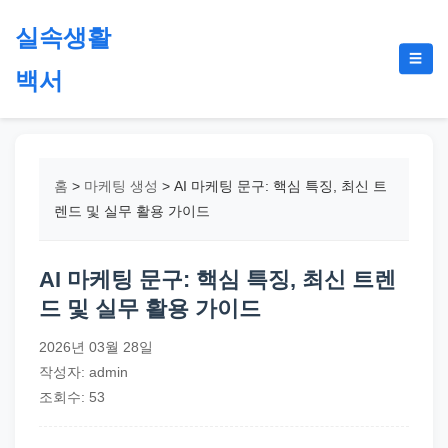
본
실속생활
문
메
☰
으
백서
뉴
토
로
글
절
건
약,
너
재
뛰
홈
>
마케팅 생성
>
AI 마케팅 문구: 핵심 특징, 최신 트
테
기
렌드 및 실무 활용 가이드
크,
지
AI 마케팅 문구: 핵심 특징, 최신 트렌
원
드 및 실무 활용 가이드
금,
정
2026년 03월 28일
부
작성자: admin
정
조회수: 53
책,