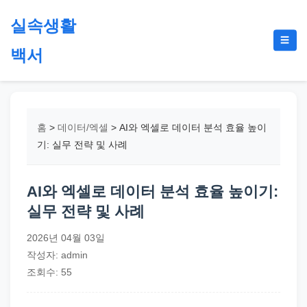
본
실속생활
문
메
☰
으
백서
뉴
토
로
글
절
건
약,
너
재
뛰
홈
>
데이터/엑셀
>
AI와 엑셀로 데이터 분석 효율 높이
테
기
기: 실무 전략 및 사례
크,
지
AI와 엑셀로 데이터 분석 효율 높이기:
원
실무 전략 및 사례
금,
정
2026년 04월 03일
부
작성자: admin
정
조회수: 55
책,