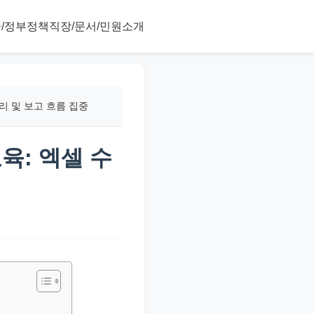
/정부정책
직장/문서/민원
소개
리 및 보고 흐름 집중
육: 엑셀 수