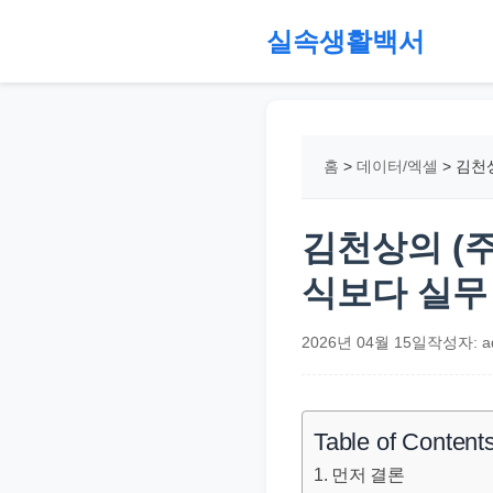
본
실속생활백서
문
으
절
로
약,
건
재
홈
>
데이터/엑셀
>
김천상
너
테
뛰
크,
기
지
김천상의 (
원
식보다 실무
금,
정
2026년 04월 15일
작성자: a
부
정
책,
Table of Content
직
먼저 결론
장