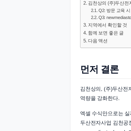
김천상의 (주)두산전
문
Q2: 방문 교육
서
Q3: newmedi
와
지역에서 확인할 것
민
함께 보면 좋은 글
원
다음 액션
정
보
를
먼저 결론
실
제
검
김천상의, (주)두산전
색
역량을 강화한다.
키
워
엑셀 수식만으로는 실제
드
두산전자사업 김천공장
기