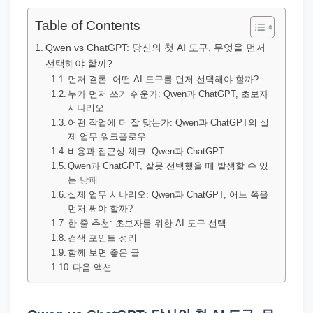
직
장
Table of Contents
문
Qwen vs ChatGPT: 당신의 첫 AI 도구, 무엇을 먼저
서
선택해야 할까?
와
먼저 결론: 어떤 AI 도구를 먼저 선택해야 할까?
누가 먼저 쓰기 쉬운가: Qwen과 ChatGPT, 초보자
민
시나리오
원
어떤 작업에 더 잘 맞는가: Qwen과 ChatGPT의 실
제 업무 워크플로우
정
비용과 접근성 체크: Qwen과 ChatGPT
보
Qwen과 ChatGPT, 잘못 선택했을 때 발생할 수 있
를
는 낭패
실제 업무 시나리오: Qwen과 ChatGPT, 어느 쪽을
실
먼저 써야 할까?
제
한 줄 추천: 초보자를 위한 AI 도구 선택
검
검색 포인트 정리
함께 보면 좋은 글
색
다음 액션
키
워