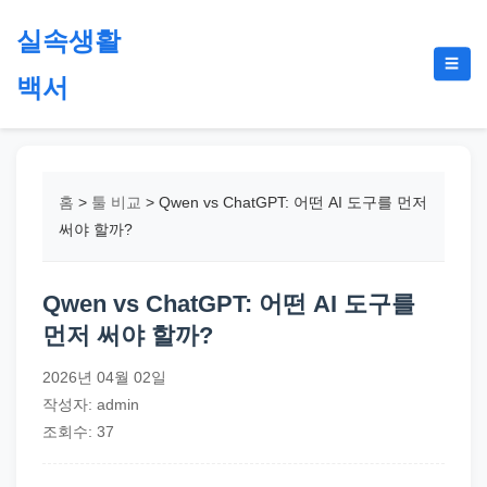
본
실속생활
문
메
☰
으
백서
뉴
토
로
글
절
건
약,
너
재
뛰
홈
>
툴 비교
>
Qwen vs ChatGPT: 어떤 AI 도구를 먼저
테
기
써야 할까?
크,
지
Qwen vs ChatGPT: 어떤 AI 도구를
원
먼저 써야 할까?
금,
정
2026년 04월 02일
부
작성자: admin
정
조회수: 37
책,