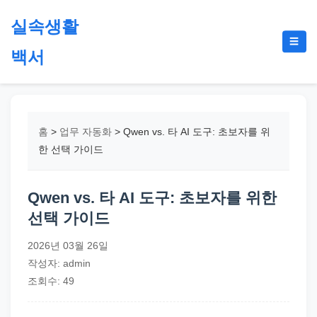
본
실속생활
문
메
☰
으
백서
뉴
토
로
글
절
건
약,
너
재
뛰
홈
>
업무 자동화
>
Qwen vs. 타 AI 도구: 초보자를 위
테
기
한 선택 가이드
크,
지
Qwen vs. 타 AI 도구: 초보자를 위한
원
선택 가이드
금,
정
2026년 03월 26일
부
작성자: admin
정
조회수: 49
책,