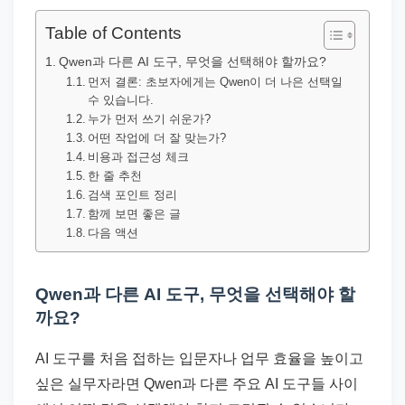
직
장
Table of Contents
문
Qwen과 다른 AI 도구, 무엇을 선택해야 할까요?
서
먼저 결론: 초보자에게는 Qwen이 더 나은 선택일
수 있습니다.
와
누가 먼저 쓰기 쉬운가?
민
어떤 작업에 더 잘 맞는가?
원
비용과 접근성 체크
한 줄 추천
정
검색 포인트 정리
보
함께 보면 좋은 글
를
다음 액션
실
제
Qwen과 다른 AI 도구, 무엇을 선택해야 할
검
까요?
색
키
AI 도구를 처음 접하는 입문자나 업무 효율을 높이고
워
싶은 실무자라면 Qwen과 다른 주요 AI 도구들 사이