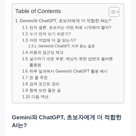
직
장
Table of Contents
문
Gemini와 ChatGPT, 초보자에게 더 적합한 AI는?
서
먼저 결론: 초보자는 어떤 AI로 시작해야 할까?
누가 먼저 쓰기 쉬운가?
와
어떤 작업에 더 잘 맞는가?
민
Gemini와 ChatGPT, 자주 묻는 질문
원
비용과 접근성 체크
실수하기 쉬운 부분: 예상치 못한 답변과 올바른
정
활용법
보
하루 일과에서 Gemini와 ChatGPT 활용 예시
를
한 줄 추천
검색 포인트 정리
실
함께 보면 좋은 글
제
다음 액션
검
색
Gemini와 ChatGPT, 초보자에게 더 적합한
키
AI는?
워