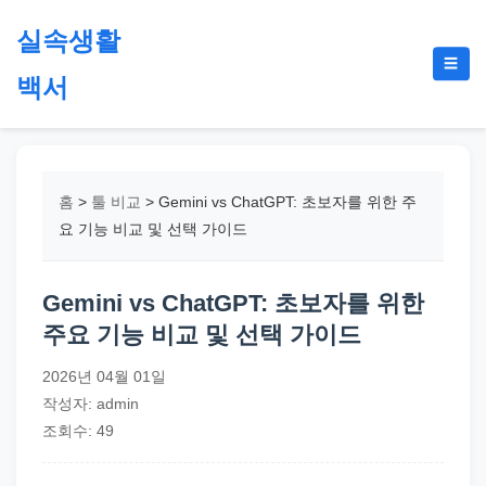
본
실속생활
문
메
☰
으
백서
뉴
토
로
글
절
건
약,
너
재
뛰
홈
>
툴 비교
>
Gemini vs ChatGPT: 초보자를 위한 주
테
기
요 기능 비교 및 선택 가이드
크,
지
Gemini vs ChatGPT: 초보자를 위한
원
주요 기능 비교 및 선택 가이드
금,
정
2026년 04월 01일
부
작성자: admin
정
조회수: 49
책,