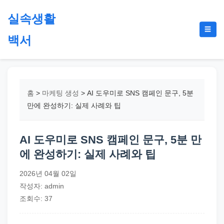
본
실속생활
문
메
☰
으
백서
뉴
토
로
글
절
건
약,
너
재
뛰
홈
>
마케팅 생성
>
AI 도우미로 SNS 캠페인 문구, 5분
테
기
만에 완성하기: 실제 사례와 팁
크,
지
AI 도우미로 SNS 캠페인 문구, 5분 만
원
에 완성하기: 실제 사례와 팁
금,
정
2026년 04월 02일
부
작성자: admin
정
조회수: 37
책,