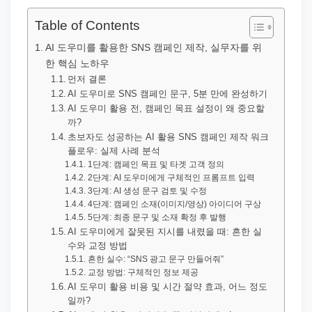
직
장
Table of Contents
문
AI 도우미를 활용한 SNS 캠페인 제작, 실무자를 위
서
한 핵심 노하우
와
먼저 결론
AI 도우미로 SNS 캠페인 문구, 5분 만에 완성하기
민
AI 도우미 활용 전, 캠페인 목표 설정이 왜 중요할
원
까?
초보자도 성공하는 AI 활용 SNS 캠페인 제작 워크
정
플로우: 실제 사례 분석
보
1단계: 캠페인 목표 및 타겟 고객 정의
를
2단계: AI 도우미에게 구체적인 프롬프트 입력
3단계: AI 생성 문구 검토 및 수정
실
4단계: 캠페인 소재(이미지/영상) 아이디어 구상
제
5단계: 최종 문구 및 소재 확정 후 발행
AI 도우미에게 잘못된 지시를 내렸을 때: 흔한 실
검
수와 교정 방법
색
흔한 실수: “SNS 광고 문구 만들어줘”
교정 방법: 구체적인 정보 제공
키
AI 도우미 활용 비용 및 시간 절약 효과, 어느 정도
워
일까?