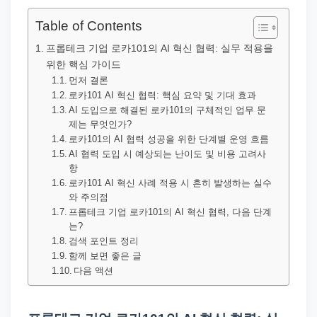
직
장
Table of Contents
문
프롭테크 기업 로카101의 AI 혁신 협력: 실무 적용을
서
위한 핵심 가이드
와
먼저 결론
로카101 AI 혁신 협력: 핵심 요약 및 기대 효과
민
AI 도입으로 해결된 로카101의 구체적인 업무 문
원
제는 무엇인가?
로카101의 AI 협력 성공을 위한 단계별 운영 흐름
정
AI 협력 도입 시 예상되는 난이도 및 비용 고려사
보
항
를
로카101 AI 혁신 사례 적용 시 흔히 발생하는 실수
와 주의점
실
프롭테크 기업 로카101의 AI 혁신 협력, 다음 단계
제
는?
검
검색 포인트 정리
함께 보면 좋은 글
색
다음 액션
키
워