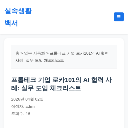
본
실속생활
문
메
☰
으
백서
뉴
토
로
글
절
건
약,
너
재
뛰
홈
>
업무 자동화
>
프롭테크 기업 로카101의 AI 협력
테
기
사례: 실무 도입 체크리스트
크,
지
프롭테크 기업 로카101의 AI 협력 사
원
례: 실무 도입 체크리스트
금,
정
2026년 04월 02일
부
작성자: admin
정
조회수: 49
책,