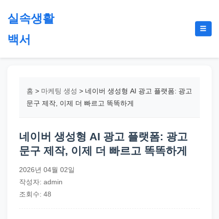
본
실속생활
문
메
☰
으
백서
뉴
토
로
글
절
건
약,
너
재
뛰
홈
>
마케팅 생성
>
네이버 생성형 AI 광고 플랫폼: 광고
테
기
문구 제작, 이제 더 빠르고 똑똑하게
크,
지
네이버 생성형 AI 광고 플랫폼: 광고
원
문구 제작, 이제 더 빠르고 똑똑하게
금,
정
2026년 04월 02일
부
작성자: admin
정
조회수: 48
책,