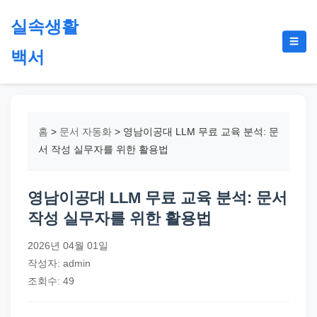
본
실속생활
문
메
☰
으
백서
뉴
토
로
글
절
건
약,
너
재
뛰
홈
>
문서 자동화
>
영남이공대 LLM 무료 교육 분석: 문
테
기
서 작성 실무자를 위한 활용법
크,
지
영남이공대 LLM 무료 교육 분석: 문서
원
작성 실무자를 위한 활용법
금,
정
2026년 04월 01일
부
작성자: admin
정
조회수: 49
책,