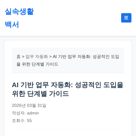
본
실속생활
문
메
☰
으
백서
뉴
토
로
글
절
건
약,
너
재
뛰
홈
>
업무 자동화
>
AI 기반 업무 자동화: 성공적인 도입
테
기
을 위한 단계별 가이드
크,
지
AI 기반 업무 자동화: 성공적인 도입을
원
위한 단계별 가이드
금,
정
2026년 03월 31일
부
작성자: admin
정
조회수: 55
책,