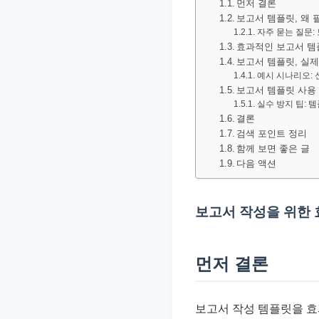
먼저 결론
문
보고서 템플릿, 왜
서
자주 묻는 질문:
효과적인 보고서 템
와
보고서 템플릿, 실
민
예시 시나리오: 
원
보고서 템플릿 사용
실수 방지 팁: 
정
결론
보
검색 포인트 정리
함께 보면 좋은 글
를
다음 액션
실
제
보고서 작성을 위한
검
색
키
먼저 결론
워
드
보고서 작성 템플릿을 효
기