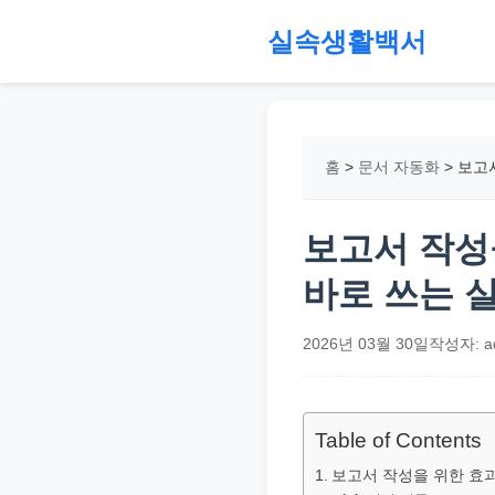
본
실속생활백서
문
으
절
로
약,
건
재
홈
>
문서 자동화
>
보고
너
테
뛰
크,
기
지
보고서 작성
원
바로 쓰는 
금,
정
2026년 03월 30일
작성자: a
부
정
책,
Table of Contents
직
보고서 작성을 위한 효
장