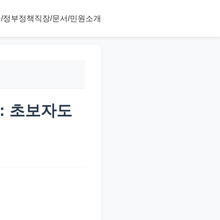
/정부정책
직장/문서/민원
소개
: 초보자도