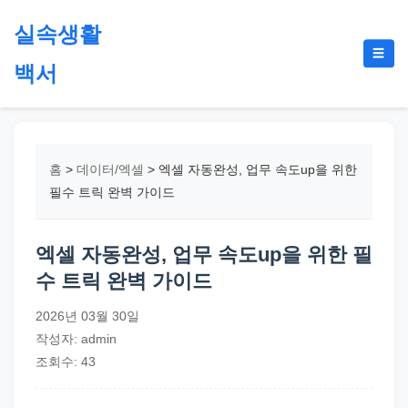
본
실속생활
문
메
☰
으
백서
뉴
토
로
글
절
건
약,
너
재
뛰
홈
>
데이터/엑셀
>
엑셀 자동완성, 업무 속도up을 위한
테
기
필수 트릭 완벽 가이드
크,
지
엑셀 자동완성, 업무 속도up을 위한 필
원
수 트릭 완벽 가이드
금,
정
2026년 03월 30일
부
작성자: admin
정
조회수: 43
책,