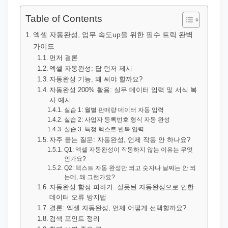
직
장
Table of Contents
문
엑셀 자동완성, 업무 속도up을 위한 필수 트릭 완벽
서
가이드
와
먼저 결론
엑셀 자동완성: 답 먼저 제시
민
자동완성 기능, 왜 써야 할까요?
원
자동완성 200% 활용: 실무 데이터 입력 및 서식 복
사 예시
정
실습 1: 월별 판매량 데이터 자동 입력
보
실습 2: 사업자 등록번호 형식 자동 완성
를
실습 3: 특정 텍스트 반복 입력
자주 묻는 질문: 자동완성, 언제 작동 안 하나요?
실
Q1: 엑셀 자동완성이 작동하지 않는 이유는 무엇
제
인가요?
Q2: 텍스트 자동 완성만 되고 숫자나 날짜는 안 되
검
는데, 왜 그런가요?
색
자동완성 함정 피하기: 잘못된 자동완성으로 인한
데이터 오류 방지법
키
결론: 엑셀 자동완성, 언제 어떻게 선택할까요?
워
검색 포인트 정리