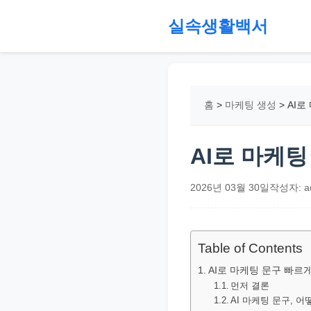
본
실속생활백서
문
으
절
로
약,
건
재
홈
>
마케팅 생성
>
AI로
너
테
뛰
크,
기
지
AI로 마케
원
금,
2026년 03월 30일
작성자: a
정
부
정
Table of Contents
책,
AI로 마케팅 문구 빠르
직
먼저 결론
AI 마케팅 문구, 
장