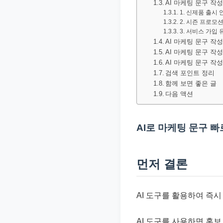
AI 마케팅 문구 작
문
1. 신제품 출시 
서
2. 시즌 프로모
3. 서비스 가입 
와
AI 마케팅 문구 작
민
AI 마케팅 문구 작
AI 마케팅 문구 작
원
검색 포인트 정리
정
함께 보면 좋은 글
보
다음 액션
를
실
AI로 마케팅 문구 
제
검
색
먼저 결론
키
워
AI 도구를 활용하여 즉
드
기
AI 도구를 사용하면 홍