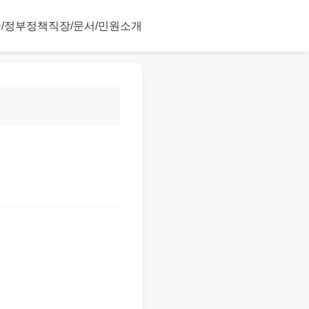
/정부정책
직장/문서/민원
소개