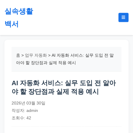
본
실속생활
문
메
☰
으
백서
뉴
토
로
글
절
건
약,
너
재
뛰
홈
>
업무 자동화
>
AI 자동화 서비스: 실무 도입 전 알
테
기
아야 할 장단점과 실제 적용 예시
크,
지
AI 자동화 서비스: 실무 도입 전 알아
원
야 할 장단점과 실제 적용 예시
금,
정
2026년 03월 30일
부
작성자: admin
정
조회수: 42
책,