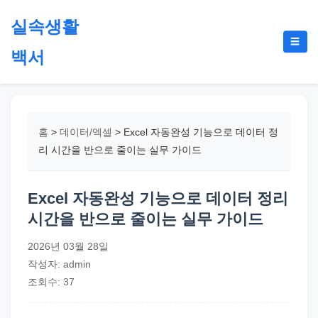
본
실속생활
문
메
☰
으
백서
뉴
토
로
글
절
건
약,
너
재
뛰
홈
>
데이터/엑셀
>
Excel 자동완성 기능으로 데이터 정
테
기
리 시간을 반으로 줄이는 실무 가이드
크,
지
Excel 자동완성 기능으로 데이터 정리
원
시간을 반으로 줄이는 실무 가이드
금,
정
2026년 03월 28일
부
작성자: admin
정
조회수: 37
책,