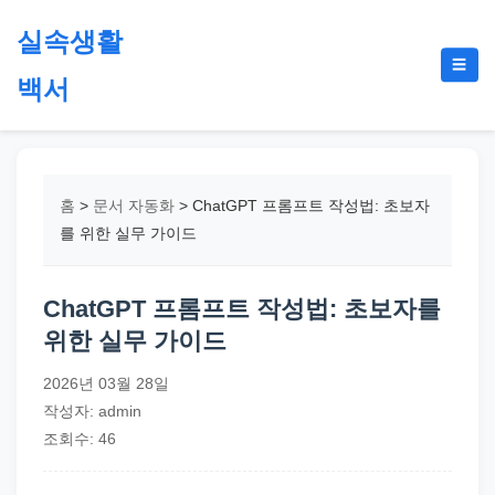
본
실속생활
문
메
☰
으
백서
뉴
토
로
글
절
건
약,
너
재
뛰
홈
>
문서 자동화
>
ChatGPT 프롬프트 작성법: 초보자
테
기
를 위한 실무 가이드
크,
지
ChatGPT 프롬프트 작성법: 초보자를
원
위한 실무 가이드
금,
정
2026년 03월 28일
부
작성자: admin
정
조회수: 46
책,