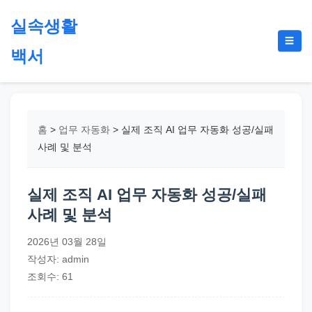
본
실속생활
문
메
☰
으
백서
뉴
토
로
글
절
건
약,
너
재
뛰
홈
>
업무 자동화
>
실제 조직 AI 업무 자동화 성공/실패
테
기
사례 및 분석
크,
지
실제 조직 AI 업무 자동화 성공/실패
원
사례 및 분석
금,
정
2026년 03월 28일
부
작성자: admin
정
조회수: 61
책,