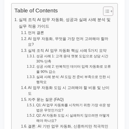
직
장
Table of Contents
문
실제 조직 AI 업무 자동화, 성공과 실패 사례 분석 및
서
실무 적용 가이드
와
먼저 결론
AI 업무 자동화, 무엇을 가장 먼저 고려해야 할까
민
요?
원
실제 조직 AI 업무 자동화 핵심 사례 5가지 요약
성공 사례 1: 고객 응대 챗봇 도입으로 상담 시간
정
30% 단축
보
성공 사례 2: 반복적인 데이터 입력 자동화로 오류
율 90% 감소
를
실패 사례 분석: AI 도입 전 준비 부족으로 인한 시
실
행착오
AI 업무 자동화 도입 시 고려해야 할 비용 및 난이
제
도
검
자주 묻는 질문 (FAQ)
색
Q1: AI 업무 자동화를 시작하기 위한 가장 쉬운 방
법은 무엇인가요?
키
Q2: AI 자동화 도입 시 실패하지 않으려면 어떻게
해야 하나요?
워
결론: AI 기반 업무 자동화, 신중하지만 적극적인