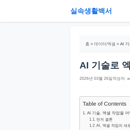
본
실속생활백서
문
으
절
로
약,
건
재
홈
>
데이터/엑셀
>
AI 
너
테
뛰
크,
기
지
AI 기술로 
원
금,
2026년 03월 26일
작성자: a
정
부
정
Table of Contents
책,
AI 기술, 엑셀 작업을
직
먼저 결론
AI, 엑셀 작업의 
장