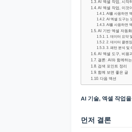
AI 엑셀 작업, 시
문
AI 엑셀 작업, 이것
서
AI를 사용하면 
AI 엑셀 도구는
와
AI를 사용하면 
민
AI 기반 엑셀 자동화
1. 데이터 요약
원
2. 데이터 클렌징
정
3. 패턴 분석 및
보
AI 엑셀 도구, 비
결론: AI와 함께하
를
검색 포인트 정리
실
함께 보면 좋은 글
제
다음 액션
검
색
AI 기술, 엑셀 작업
키
워
먼저 결론
드
기