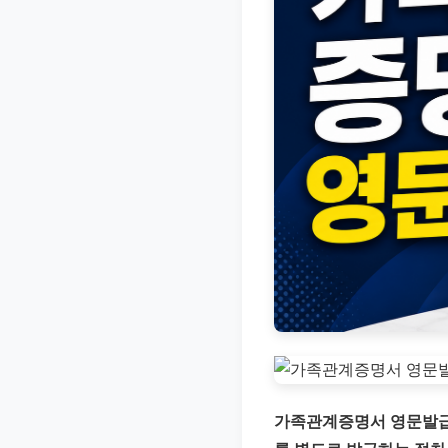
문
서
와
민
원
정
보
를
실
제
검
색
키
워
드
가족관계증명서 영문발급
기