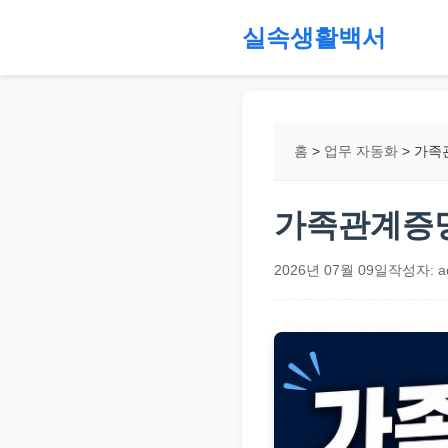
본
실속생활백서
문
으
절
로
약,
건
재
홈
>
업무 자동화
>
가족
너
테
뛰
크,
기
지
가족관계증명
원
금,
2026년 07월 09일
작성자: a
정
부
정
책,
직
장