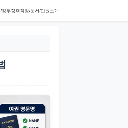
/정부정책
직장/문서/민원
소개
법