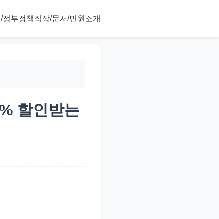
/정부정책
직장/문서/민원
소개
0% 할인받는