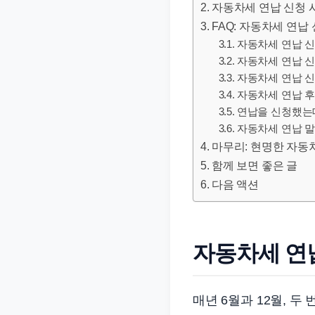
자동차세 연납 신청 
문
FAQ: 자동차세 연납
서
자동차세 연납 신
와
자동차세 연납 신
민
자동차세 연납 신
원
자동차세 연납 후
정
연납을 신청했는
보
자동차세 연납 말
마무리: 현명한 자동
를
함께 보면 좋은 글
실
다음 액션
제
검
색
자동차세 연납 
키
워
드
매년 6월과 12월, 
기