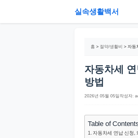
본
실속생활백서
문
으
절
로
약,
건
재
홈
>
절약/생활비
>
자동차
너
테
뛰
크,
기
지
자동차세 연납
원
방법
금,
정
2026년 05월 05일
작성자: a
부
정
책,
Table of Content
직
자동차세 연납 신청, 왜
장