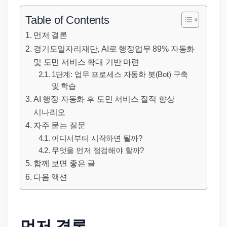
직
장
Table of Contents
문
먼저 결론
서
경기도일자리재단, AI로 행정업무 89% 자동화
와
및 도민 서비스 확대 기반 마련
민
1단계: 업무 프로세스 자동화 봇(Bot) 구축
원
및 학습
AI 행정 자동화 후 도민 서비스 질적 향상
정
시나리오
보
자주 묻는 질문
를
어디서부터 시작하면 될까?
실
무엇을 먼저 점검해야 할까?
제
함께 보면 좋은 글
검
다음 액션
색
키
워
먼저 결론