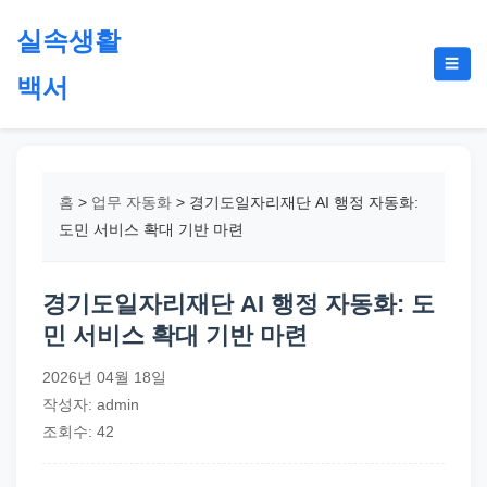
본
실속생활
문
메
☰
으
백서
뉴
토
로
글
절
건
약,
너
재
뛰
홈
>
업무 자동화
>
경기도일자리재단 AI 행정 자동화:
테
기
도민 서비스 확대 기반 마련
크,
지
경기도일자리재단 AI 행정 자동화: 도
원
민 서비스 확대 기반 마련
금,
정
2026년 04월 18일
부
작성자: admin
정
조회수: 42
책,