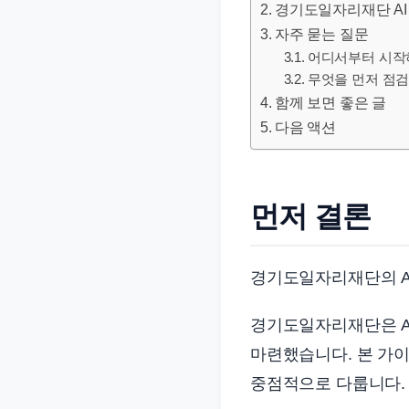
경기도일자리재단 AI
문
자주 묻는 질문
서
어디서부터 시작
와
무엇을 먼저 점검
민
함께 보면 좋은 글
원
다음 액션
정
보
를
먼저 결론
실
제
검
경기도일자리재단의 AI
색
키
경기도일자리재단은 AI
워
마련했습니다. 본 가이
드
중점적으로 다룹니다.
기