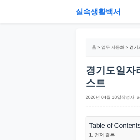
본
실속생활백서
문
으
절
로
약,
건
재
홈
>
업무 자동화
>
경기
너
테
뛰
크,
기
지
경기도일자리
원
스트
금,
정
2026년 04월 18일
작성자: a
부
정
책,
Table of Content
직
먼저 결론
장