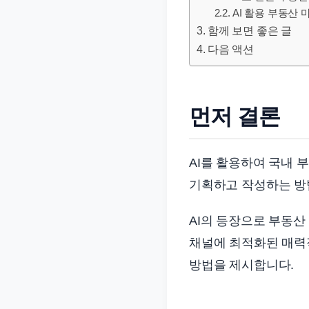
문
AI 활용 부동산
서
함께 보면 좋은 글
다음 액션
와
민
원
정
먼저 결론
보
를
AI를 활용하여 국내
실
기획하고 작성하는 방
제
검
AI의 등장으로 부동산
색
채널에 최적화된 매력
키
워
방법을 제시합니다.
드
기