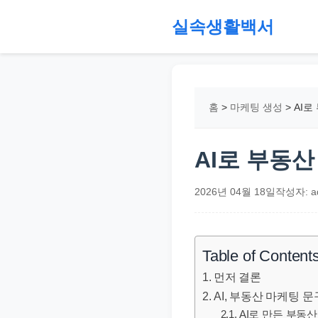
본
실속생활백서
문
으
절
로
약,
건
재
홈
>
마케팅 생성
>
AI로
너
테
뛰
크,
기
지
AI로 부동산
원
금,
2026년 04월 18일
작성자: a
정
부
정
Table of Content
책,
먼저 결론
직
AI, 부동산 마케팅 
장
AI로 만든 부동