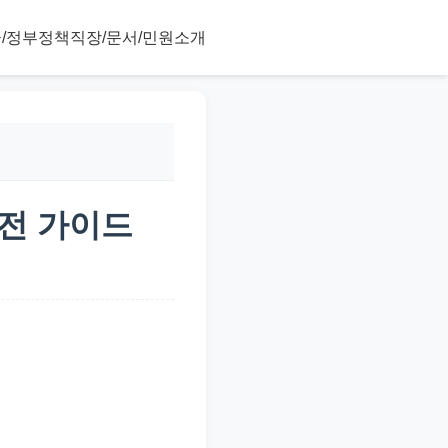
/정부정책
직장/문서/민원
소개
실전 가이드