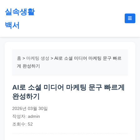
본
실속생활
문
메
☰
으
백서
뉴
토
로
글
절
건
약,
너
재
뛰
홈
>
마케팅 생성
>
AI로 소셜 미디어 마케팅 문구 빠르
테
기
게 완성하기
크,
지
AI로 소셜 미디어 마케팅 문구 빠르게
원
완성하기
금,
정
2026년 03월 30일
부
작성자: admin
정
조회수: 52
책,