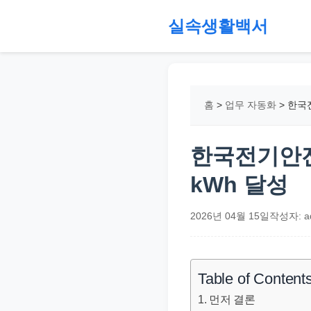
본
실속생활백서
문
으
절
로
약,
건
재
홈
>
업무 자동화
>
한국전
너
테
뛰
크,
기
지
한국전기안전
원
kWh 달성
금,
정
2026년 04월 15일
작성자: a
부
정
책,
Table of Content
직
먼저 결론
장