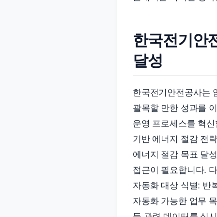
준
으
로
한국전기안전공
빠
달성
르
게
정
한국전기안전공사는 업무
리
괄목할 만한 성과를 이
합
운영 프로세스를 혁신
니
기반 에너지 절감 전
다.
에너지 절감 목표 달
접근이 필요합니다. 
자동화 대상 식별: 반
자동화 가능한 업무 목
등 관련 데이터를 실시