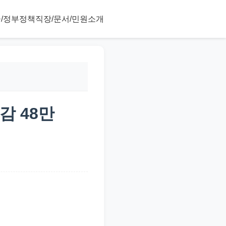
/정부정책
직장/문서/민원
소개
감 48만