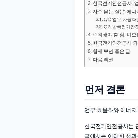
한국전기안전공사, 업무
문
자주 묻는 질문: 에
서
Q1: 업무 자동
와
Q2: 한국전기안
민
주의해야 할 점: 비
원
한국전기안전공사 외 
정
함께 보면 좋은 글
보
다음 액션
를
실
제
먼저 결론
검
색
키
업무 효율화와 에너지
워
드
한국전기안전공사는 업무
기
글에서는 이러한 성과