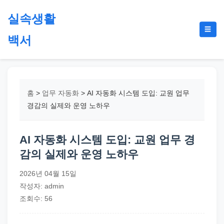
본
실속생활
문
메
☰
으
백서
뉴
토
로
글
절
건
약,
너
재
뛰
홈
>
업무 자동화
>
AI 자동화 시스템 도입: 교원 업무
테
기
경감의 실제와 운영 노하우
크,
지
AI 자동화 시스템 도입: 교원 업무 경
원
감의 실제와 운영 노하우
금,
정
2026년 04월 15일
부
작성자: admin
정
조회수: 56
책,