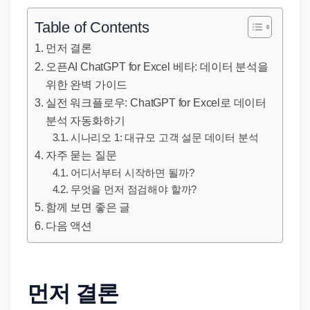
직
장
Table of Contents
문
먼저 결론
서
오픈AI ChatGPT for Excel 베타: 데이터 분석을
와
위한 완벽 가이드
민
실전 워크플로우: ChatGPT for Excel로 데이터
원
분석 자동화하기
정
시나리오 1: 대규모 고객 설문 데이터 분석
자주 묻는 질문
보
어디서부터 시작하면 될까?
를
무엇을 먼저 점검해야 할까?
실
함께 보면 좋은 글
제
다음 액션
검
색
키
먼저 결론
워