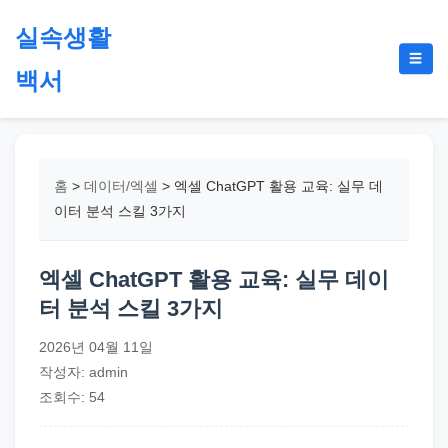
본
실속생활
문
메
☰
으
백서
뉴
토
로
글
절
건
약,
너
재
뛰
홈
>
데이터/엑셀
>
엑셀 ChatGPT 활용 교육: 실무 데
테
기
이터 분석 스킬 3가지
크,
지
엑셀 ChatGPT 활용 교육: 실무 데이
원
터 분석 스킬 3가지
금,
정
2026년 04월 11일
부
작성자: admin
정
조회수: 54
책,