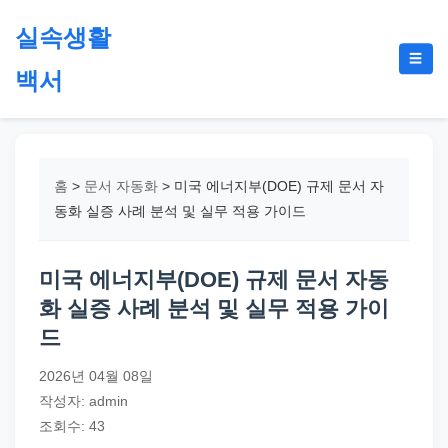
본
실속생활
문
메
☰
으
백서
뉴
토
로
글
절
건
약,
너
재
뛰
홈
>
문서 자동화
>
미국 에너지부(DOE) 규제 문서 자
테
기
동화 실증 사례 분석 및 실무 적용 가이드
크,
지
미국 에너지부(DOE) 규제 문서 자동
원
화 실증 사례 분석 및 실무 적용 가이
금,
드
정
부
2026년 04월 08일
정
작성자: admin
책,
조회수: 43