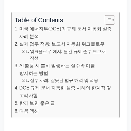
직
장
문
Table of Contents
서
미국 에너지부(DOE)의 규제 문서 자동화 실증
와
사례 분석
민
실제 업무 적용: 보고서 자동화 워크플로우
원
워크플로우 예시: 월간 규제 준수 보고서
정
작성
AI 활용 시 흔히 발생하는 실수와 이를
보
방지하는 방법
를
실수 사례: 잘못된 법규 해석 및 적용
실
DOE 규제 문서 자동화 실증 사례의 한계점 및
제
고려사항
검
함께 보면 좋은 글
색
다음 액션
키
워