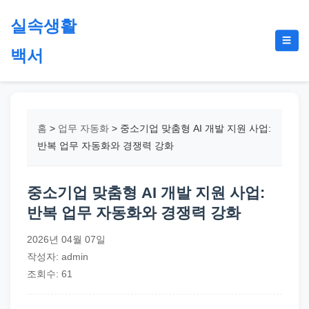
본
실속생활
문
메
☰
으
백서
뉴
토
로
글
절
건
약,
너
재
뛰
홈
>
업무 자동화
>
중소기업 맞춤형 AI 개발 지원 사업:
테
기
반복 업무 자동화와 경쟁력 강화
크,
지
중소기업 맞춤형 AI 개발 지원 사업:
원
반복 업무 자동화와 경쟁력 강화
금,
정
2026년 04월 07일
부
작성자: admin
정
조회수: 61
책,