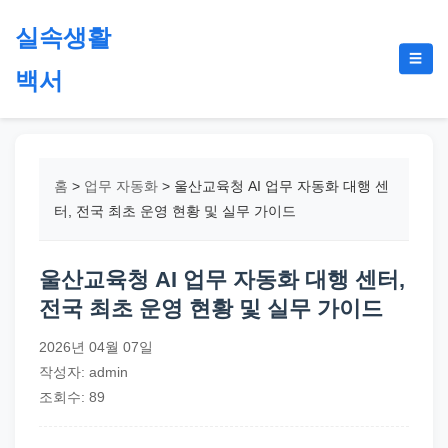
본
실속생활
문
메
☰
으
백서
뉴
토
로
글
절
건
약,
너
재
뛰
홈
>
업무 자동화
>
울산교육청 AI 업무 자동화 대행 센
테
기
터, 전국 최초 운영 현황 및 실무 가이드
크,
지
울산교육청 AI 업무 자동화 대행 센터,
원
전국 최초 운영 현황 및 실무 가이드
금,
정
2026년 04월 07일
부
작성자: admin
정
조회수: 89
책,