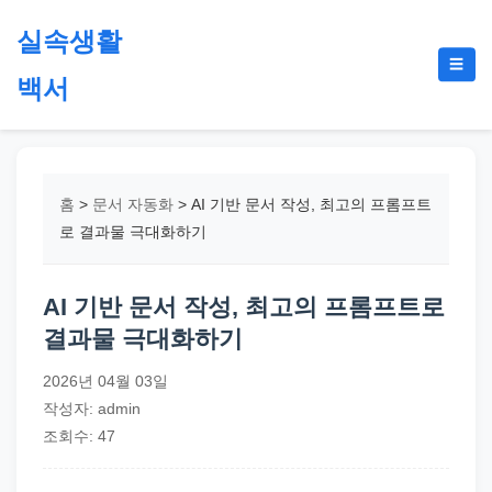
본
실속생활
문
메
☰
으
백서
뉴
토
로
글
절
건
약,
너
재
뛰
홈
>
문서 자동화
>
AI 기반 문서 작성, 최고의 프롬프트
테
기
로 결과물 극대화하기
크,
지
AI 기반 문서 작성, 최고의 프롬프트로
원
결과물 극대화하기
금,
정
2026년 04월 03일
부
작성자: admin
정
조회수: 47
책,