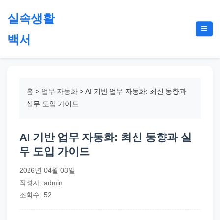
본
실속생활
문
메
☰
으
백서
뉴
토
로
글
절
건
약,
너
재
뛰
홈
>
업무 자동화
>
AI 기반 업무 자동화: 최신 동향과
테
기
실무 도입 가이드
크,
지
AI 기반 업무 자동화: 최신 동향과 실
원
무 도입 가이드
금,
정
2026년 04월 03일
부
작성자: admin
정
조회수: 52
책,