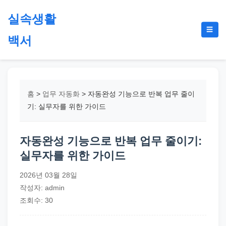
본
실속생활
문
메
☰
으
백서
뉴
토
로
글
절
건
약,
너
재
뛰
홈
>
업무 자동화
>
자동완성 기능으로 반복 업무 줄이
테
기
기: 실무자를 위한 가이드
크,
지
자동완성 기능으로 반복 업무 줄이기:
원
실무자를 위한 가이드
금,
정
2026년 03월 28일
부
작성자: admin
정
조회수: 30
책,