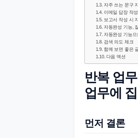
문
자주 쓰는 문구 
이메일 답장 작성
서
보고서 작성 시 
와
자동완성 기능, 
민
자동완성 기능으로
원
검색 의도 체크
정
함께 보면 좋은 
보
다음 액션
를
반복 업무
실
제
업무에 
검
색
키
워
먼저 결론
드
기