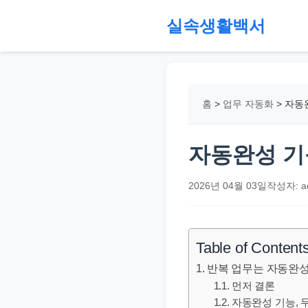
본
실속생활백서
문
으
절
로
약,
건
재
홈
>
업무 자동화
>
자동
너
테
뛰
크,
기
지
자동완성 기
원
금,
2026년 04월 03일
작성자: a
정
부
정
Table of Content
책,
반복 업무는 자동완성
직
먼저 결론
장
자동완성 기능, 