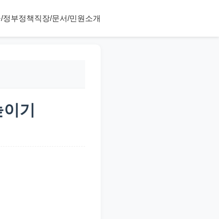
/정부정책
직장/문서/민원
소개
높이기