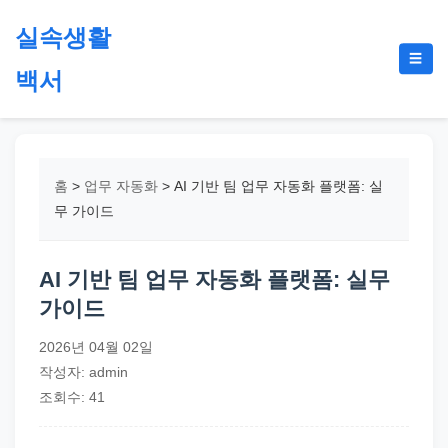
본
실속생활
문
메
☰
으
백서
뉴
토
로
글
절
건
약,
너
재
뛰
홈
>
업무 자동화
>
AI 기반 팀 업무 자동화 플랫폼: 실
테
기
무 가이드
크,
지
AI 기반 팀 업무 자동화 플랫폼: 실무
원
가이드
금,
정
2026년 04월 02일
부
작성자: admin
정
조회수: 41
책,