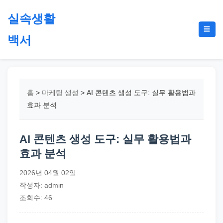
본
실속생활
문
메
☰
으
백서
뉴
토
로
글
절
건
약,
너
재
뛰
홈
>
마케팅 생성
>
AI 콘텐츠 생성 도구: 실무 활용법과
테
기
효과 분석
크,
지
AI 콘텐츠 생성 도구: 실무 활용법과
원
효과 분석
금,
정
2026년 04월 02일
부
작성자: admin
정
조회수: 46
책,