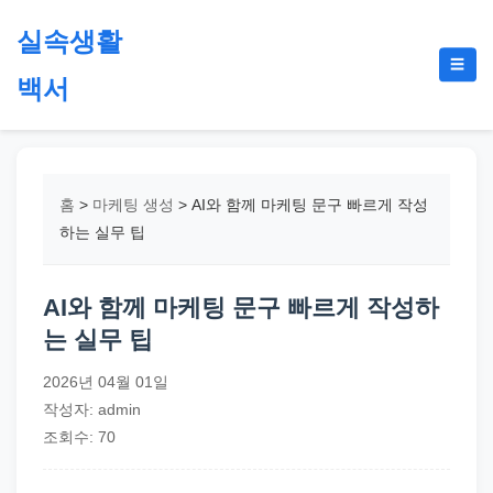
본
실속생활
문
메
☰
으
백서
뉴
토
로
글
절
건
약,
너
재
뛰
홈
>
마케팅 생성
>
AI와 함께 마케팅 문구 빠르게 작성
테
기
하는 실무 팁
크,
지
AI와 함께 마케팅 문구 빠르게 작성하
원
는 실무 팁
금,
정
2026년 04월 01일
부
작성자: admin
정
조회수: 70
책,