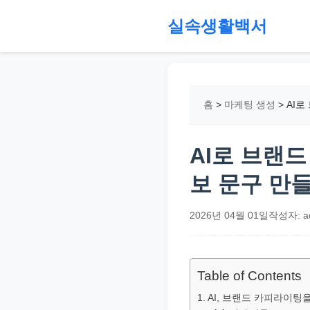
본
실속생활백서
문
으
절
로
약,
건
재
홈
>
마케팅 생성
>
AI로
너
테
뛰
크,
기
지
AI로 브랜
원
보 문구 만
금,
정
2026년 04월 01일
작성자: a
부
정
책,
Table of Contents
직
AI, 브랜드 카피라이팅
장