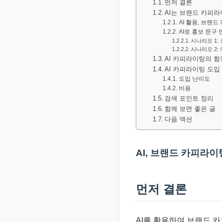
먼저 결론
문
AI는 브랜드 카피
서
AI 활용, 브랜드
AI로 홍보 문구
와
시나리오 1:
민
시나리오 2:
AI 카피라이팅의 함
원
AI 카피라이팅 도입
정
도입 난이도
비용
보
검색 포인트 정리
를
함께 보면 좋은 글
실
다음 액션
제
검
AI, 브랜드 카피라
색
키
먼저 결론
워
드
기
AI를 활용하여 브랜드 