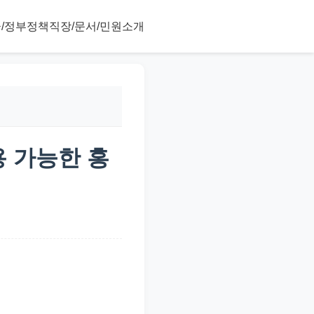
/정부정책
직장/문서/민원
소개
용 가능한 홍