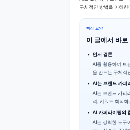
준
구체적인 방법을 이해한
으
로
핵심 요약
빠
르
이 글에서 바로
게
정
먼저 결론
리
AI를 활용하여 브
합
을 만드는 구체적
니
AI는 브랜드 카
다.
AI는 브랜드 카
석, 키워드 최적화,
AI 카피라이팅의 
AI는 강력한 도구