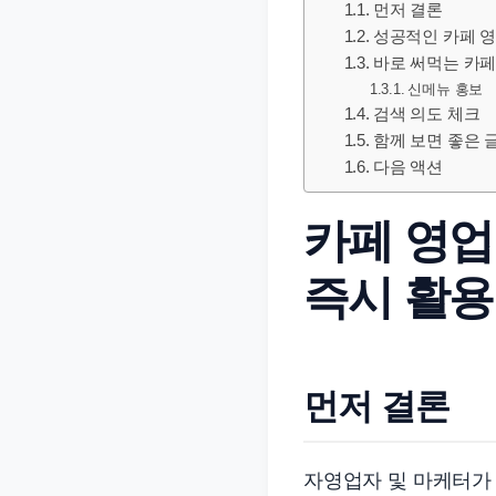
먼저 결론
문
성공적인 카페 영
서
바로 써먹는 카페 
와
신메뉴 홍보
민
검색 의도 체크
원
함께 보면 좋은 
다음 액션
정
보
카페 영업
를
실
즉시 활용
제
검
색
키
먼저 결론
워
드
자영업자 및 마케터가 
기