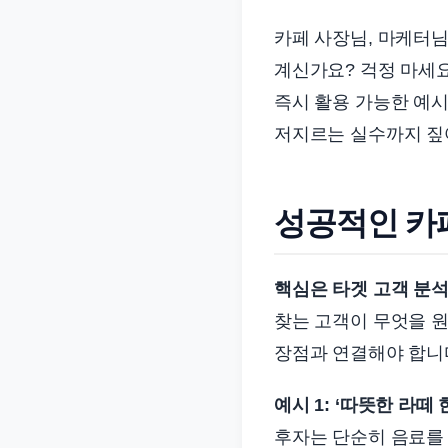
준
카페 사장님, 마케터님
으
계신가요? 걱정 마세요
로
빠
즉시 활용 가능한 예시
르
저지르는 실수까지 짚
게
정
리
성공적인 카페
합
니
핵심은 타겟 고객 분석
다.
찾는 고객이 무엇을 원
장점과 연결해야 합니
예시 1: ‘따뜻한 라떼
후자는 단순히 음료를 