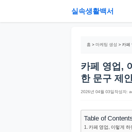
본
실속생활백서
문
으
절
로
약,
건
재
홈
>
마케팅 생성
>
카페 
너
테
뛰
크,
기
지
카페 영업,
원
한 문구 제
금,
정
2026년 04월 03일
작성자: a
부
정
책,
Table of Content
직
카페 영업, 이렇게 하
장