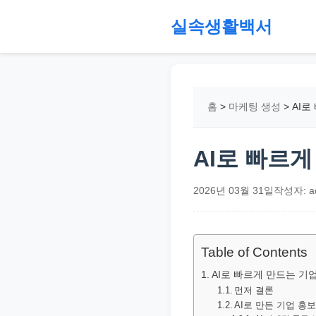
본
실속생활백서
문
으
절
로
약,
건
재
홈
>
마케팅 생성
>
AI로
너
테
뛰
크,
기
지
AI로 빠르게
원
금,
2026년 03월 31일
작성자: a
정
부
정
Table of Contents
책,
AI로 빠르게 만드는 기
직
먼저 결론
AI로 만든 기업 홍
장