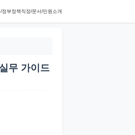
/정부정책
직장/문서/민원
소개
 실무 가이드