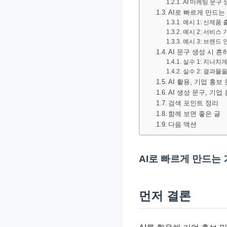
AI 마케팅 문구
문
AI로 빠르게 만드는
서
예시 1: 신제품 
예시 2: 서비스 
와
예시 3: 브랜드
민
AI 문구 생성 시 
실수 1: 지나치
원
실수 2: 결과물
정
AI 활용, 기업 홍
보
AI 생성 문구, 기
검색 포인트 정리
를
함께 보면 좋은 글
실
다음 액션
제
검
AI로 빠르게 만드는 
색
키
워
먼저 결론
드
기