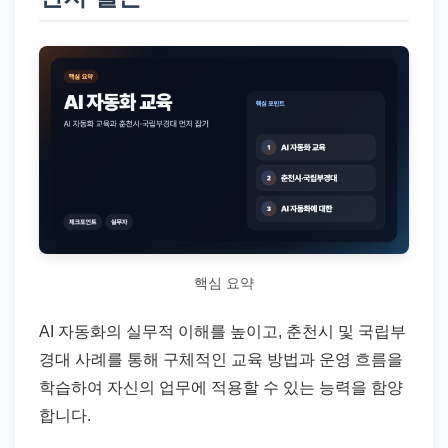
드
기
준
으
로
빠
르
게
정
리
합
핵심 요약
니
AI 자동화의 실무적 이해를 높이고, 춘천시 및 국립부
다.
경대 사례를 통해 구체적인 교육 방법과 운영 흐름을
학습하여 자신의 업무에 적용할 수 있는 능력을 함양
합니다.