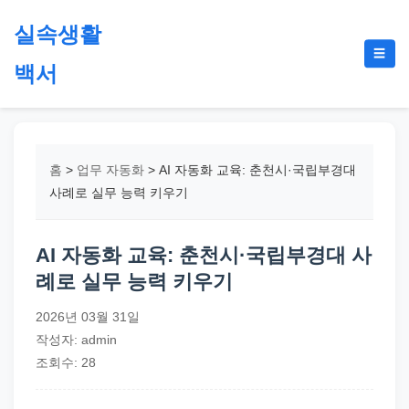
본
실속생활
문
메
☰
으
백서
뉴
토
로
글
절
건
약,
너
재
뛰
홈
>
업무 자동화
>
AI 자동화 교육: 춘천시·국립부경대
테
기
사례로 실무 능력 키우기
크,
지
AI 자동화 교육: 춘천시·국립부경대 사
원
례로 실무 능력 키우기
금,
정
2026년 03월 31일
부
작성자: admin
정
조회수: 28
책,